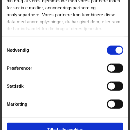
din brug af vores hjemmeside med vores partnere inden
november
for sociale medier, annonceringspartnere og
oktober
analysepartnere. Vores partnere kan kombinere disse
september
data med andre oplysninger, du har givet dem, eller som
august
de har indsamlet fra din brug af deres tjenester.
juli
juni
Samtykkevalg
maj
Nødvendig
april
februar
Præferencer
januar
2017
Statistik
2016
2010
Marketing
Kategori
Tillad alle cookies