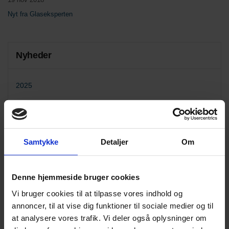
Nyt fra Glaseksperten
Nyheder
2025
2024
2023
2022
Samtykke
Detaljer
Om
2021
2020
Denne hjemmeside bruger cookies
2019
Vi bruger cookies til at tilpasse vores indhold og
annoncer, til at vise dig funktioner til sociale medier og til
2018
at analysere vores trafik. Vi deler også oplysninger om
december