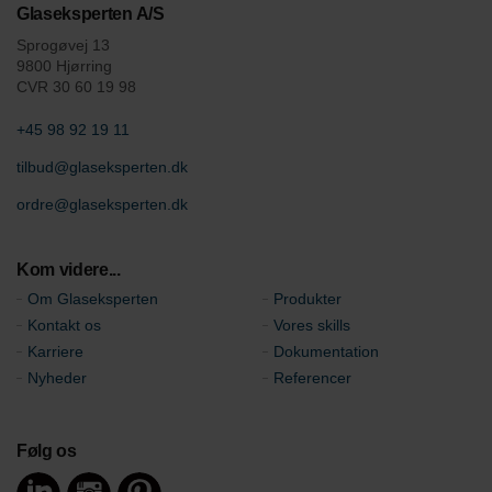
Glaseksperten A/S
Sprogøvej 13
9800 Hjørring
CVR 30 60 19 98
+45 98 92 19 11
tilbud@glaseksperten.dk
ordre@glaseksperten.dk
Kom videre...
Om Glaseksperten
Produkter
Kontakt os
Vores skills
Karriere
Dokumentation
Nyheder
Referencer
Følg os