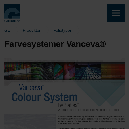
Skip to the content
GE
Produkter
Folietyper
Vanceva® Color
Farvesystemer Vanceva®
Farvesystemer Vanceva®