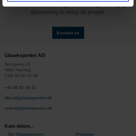
Vi er klar til at hjælpe dig med at vælge den rigtige
glasløsning til netop dit projekt.
Kontakt os
Glaseksperten A/S
Sprogøvej 13
9800 Hjørring
CVR 30 60 19 98
+45 98 92 19 11
tilbud@glaseksperten.dk
ordre@glaseksperten.dk
Kom videre...
Om Glaseksperten
Produkter