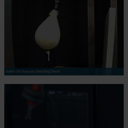
Indbrudssikring
1212.4
25,52 mm
Støjreduktion
Stormbeskyttelse
Saflex DG Balcony Shot Bag Demo