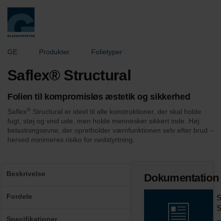
Skip to the content
GE
Produkter
Folietyper
Saflex® Structural
Saflex® Structural
Folien til kompromisløs æstetik og sikkerhed
®
Saflex
Structural er ideel til alle konstruktioner, der skal holde
fugt, støj og vind ude, men holde mennesker sikkert inde. Høj
belastningsevne, der opretholder værnfunktionen selv efter brud –
herved minimeres risiko for nedstyrtning.
Beskrivelse
Dokumentation
Saflex® Structural er en stærk og sikker folie, der
Fordele
S
besidder en overlegen styrke i forhold til traditionelle
S
lamineringsfolier. Folien har dermed højere ydeevne
Personsikkerhed
Specifikationer