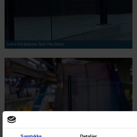
Saflex DG Balcony Twin Tire Demo
Samtykke
Detaljer