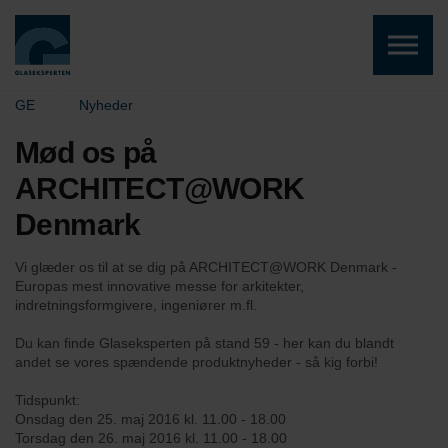
Skip to the content
GE
Nyheder
Forum Copenhagen 25. - 26. maj 2016
Mød os på
ARCHITECT@WORK
Denmark
Vi glæder os til at se dig på ARCHITECT@WORK Denmark -
Europas mest innovative messe for arkitekter,
indretningsformgivere, ingeniører m.fl.
Du kan finde Glaseksperten på stand 59 - her kan du blandt
andet se vores spændende produktnyheder - så kig forbi!
Tidspunkt:
Onsdag den 25. maj 2016 kl. 11.00 - 18.00
Torsdag den 26. maj 2016 kl. 11.00 - 18.00