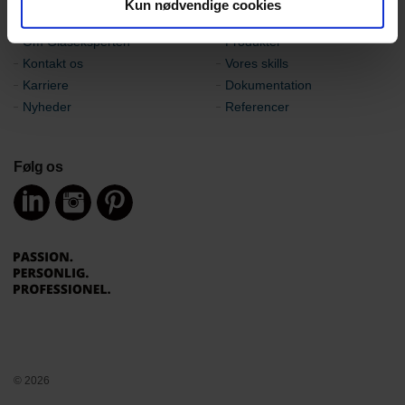
Kun nødvendige cookies
Kom videre...
Om Glaseksperten
Produkter
Kontakt os
Vores skills
Karriere
Dokumentation
Nyheder
Referencer
Følg os
© 2026