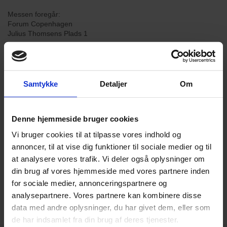
Messen foregår:
Forum Copenhagen
Julius Thomsens Plads 1
1925 Frederiksberg C
Samtykke
Detaljer
Om
KLIK HER FOR GRATIS ADGANG VED BRUG AF KODEN 23001
Denne hjemmeside bruger cookies
Vi bruger cookies til at tilpasse vores indhold og
annoncer, til at vise dig funktioner til sociale medier og til
Læs mere om ARCHITECT@WORK her
at analysere vores trafik. Vi deler også oplysninger om
din brug af vores hjemmeside med vores partnere inden
for sociale medier, annonceringspartnere og
11 apr 2016
analysepartnere. Vores partnere kan kombinere disse
data med andre oplysninger, du har givet dem, eller som
de har indsamlet fra din brug af deres tjenester.