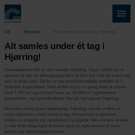
Skip to the content
GE
Nyheder
Alt samles under ét tag i Hjørring
Alt samles under ét tag i
Hjørring!
Glaseksperten A/S er i en rivende udvikling. Også i 2018 har vi
oplevet så stor en efterspørgsel at vi til tider har haft lidt svært ved
selv at følge med. Derfor er nye produktionslinjer indkøbt så vi
fordobler kapaciteten. Med andre ord er vi i gang med at udvide
med 7.500 m² og vil snart have ca. 20.000 m² topmoderne
produktions- og kontorfaciliteter klar på Sprogøvej i Hjørring.
Med den ekstra plads tilgængelig i Hjørring, samler vi flere af
vores aktiviteter under samme tag. Herved kan vi optimere
måden vi arbejder på i produktion og logistik. Ikke mindst, ønsker
vi ved dette tiltag også at kunne give en øget service til vores
kunder og samarbejdspartnere.