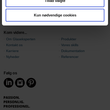
Tillad valgte
+45 98 92 19 11
tilbud@glaseksperten.dk
Kun nødvendige cookies
ordre@glaseksperten.dk
Kom videre...
Om Glaseksperten
Produkter
Kontakt os
Vores skills
Karriere
Dokumentation
Nyheder
Referencer
Følg os