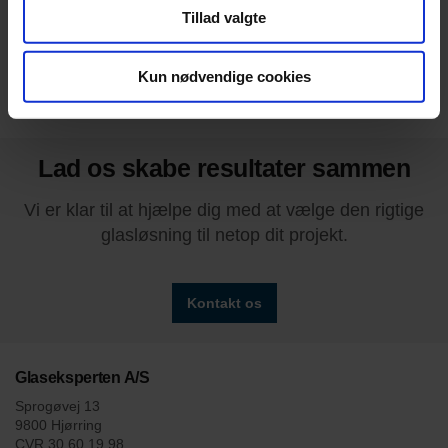
Tillad valgte
23 maj 2019
Nyt fra Glaseksperten
Kun nødvendige cookies
Lad os skabe resultater sammen
Vi er klar til at hjælpe dig med at vælge den rigtige
glasløsning til netop dit projekt.
Kontakt os
Glaseksperten A/S
Sprogøvej 13
9800 Hjørring
CVR 30 60 19 98