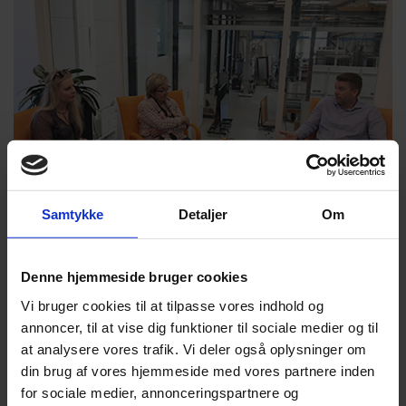
Samtykke
Detaljer
Om
Den vellykkede integration var en af hovedårsagerne til, at De
Radikales spidskandidat Marianne Jelved den 16. maj besøgte
Denne hjemmeside bruger cookies
Glaseksperten i Hjørring, der er en af Danmarks største
glasfabrikanter. Under besøget fik Marianne Jelved en
Vi bruger cookies til at tilpasse vores indhold og
rundvisning af adm. direktør og indehaver Christian Larsen og et
annoncer, til at vise dig funktioner til sociale medier og til
kig ind i den store nye produktionshal, som virksomheden netop
har taget i brug. Derudover blev der også tid til en snak med
at analysere vores trafik. Vi deler også oplysninger om
nogle af de velintegrerede medarbejdere.
din brug af vores hjemmeside med vores partnere inden
for sociale medier, annonceringspartnere og
– Vi er rigtig glade for og stolte af, at Marianne Jelved har valgt at