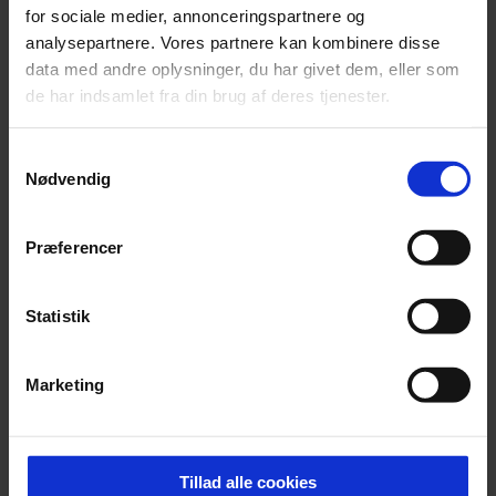
for sociale medier, annonceringspartnere og
analysepartnere. Vores partnere kan kombinere disse
data med andre oplysninger, du har givet dem, eller som
de har indsamlet fra din brug af deres tjenester.
Samtykkevalg
2008
Nødvendig
I 2008 år blev Henrik Sørensen medejer, og samtidig blev der
besluttet, at fabrikken skulle udvides med 4.500 m².
Præferencer
Statistik
Marketing
Tillad alle cookies