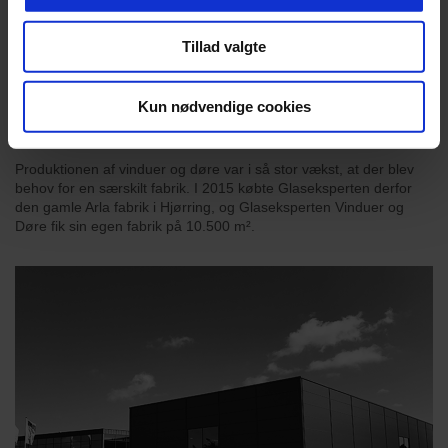
Tillad valgte
Kun nødvendige cookies
2015
Produktionen af vinduer og døre var i så stor vækst, at der blev
behov for en særskilt fabrik. I 2015 købte Glaseksperten derfor
den gamle Arla fabrik i Hjørring, og Glaseksperten Vinduer og
Døre fik sin egen fabrik på 10.500 m².