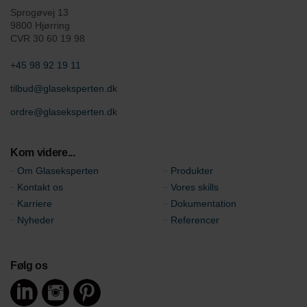
Sprogøvej 13
9800 Hjørring
CVR 30 60 19 98
+45 98 92 19 11
tilbud@glaseksperten.dk
ordre@glaseksperten.dk
Kom videre...
Om Glaseksperten
Produkter
Kontakt os
Vores skills
Karriere
Dokumentation
Nyheder
Referencer
Følg os