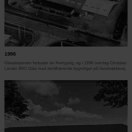
1996
Glaseksperten fortsatte sin fremgang, og i 1996 overtog Christian
Larsen BRC Glas med dertilhørende bygninger på Vandværksvej.