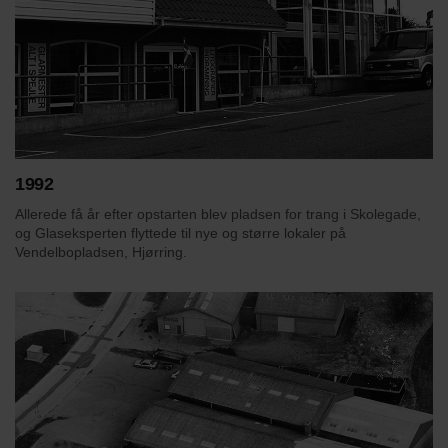
1992
Allerede få år efter opstarten blev pladsen for trang i Skolegade,
og Glaseksperten flyttede til nye og større lokaler på
Vendelbopladsen, Hjørring.