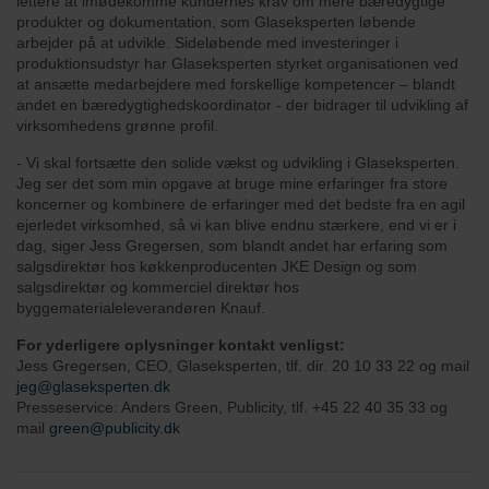
lettere at imødekomme kundernes krav om mere bæredygtige
produkter og dokumentation, som Glaseksperten løbende
arbejder på at udvikle. Sideløbende med investeringer i
produktionsudstyr har Glaseksperten styrket organisationen ved
at ansætte medarbejdere med forskellige kompetencer – blandt
andet en bæredygtighedskoordinator - der bidrager til udvikling af
virksomhedens grønne profil.
- Vi skal fortsætte den solide vækst og udvikling i Glaseksperten.
Jeg ser det som min opgave at bruge mine erfaringer fra store
koncerner og kombinere de erfaringer med det bedste fra en agil
ejerledet virksomhed, så vi kan blive endnu stærkere, end vi er i
dag, siger Jess Gregersen, som blandt andet har erfaring som
salgsdirektør hos køkkenproducenten JKE Design og som
salgsdirektør og kommerciel direktør hos
byggematerialeleverandøren Knauf.
For yderligere oplysninger kontakt venligst:
Jess Gregersen, CEO, Glaseksperten, tlf. dir. 20 10 33 22 og mail
jeg@glaseksperten.dk
Presseservice: Anders Green, Publicity, tlf. +45 22 40 35 33 og
mail
green@publicity.dk