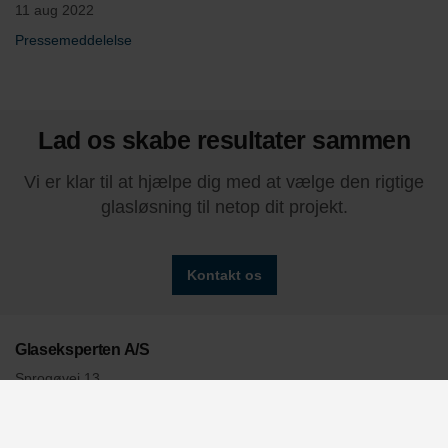
11 aug 2022
Pressemeddelelse
Lad os skabe resultater sammen
Vi er klar til at hjælpe dig med at vælge den rigtige
glasløsning til netop dit projekt.
Kontakt os
Glaseksperten A/S
Sprogøvej 13
9800 Hjørring
CVR 30 60 19 98