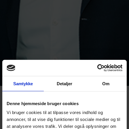
Samtykke
Detaljer
Om
Jess Gregersen er ny CEO for
Denne hjemmeside bruger cookies
Glaseksperten
Vi bruger cookies til at tilpasse vores indhold og
Efter knap to år som salgs- og vicedirektør er Jess Gregersen
annoncer, til at vise dig funktioner til sociale medier og til
tiltrådt som CEO for Glaseksperten i Hjørring. Han har fokus på,
at analysere vores trafik. Vi deler også oplysninger om
at virksomheden skal fortsætte med at investere massivt i