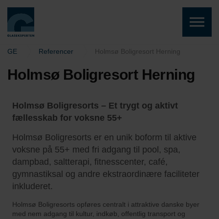
Skip to the content
GE
Referencer
Holmsø Boligresort Herning
Holmsø Boligresort Herning
Holmsø Boligresorts – Et trygt og aktivt
fællesskab for voksne 55+
Holmsø Boligresorts er en unik boform til aktive
voksne på 55+ med fri adgang til pool, spa,
dampbad, saltterapi, fitnesscenter, café,
gymnastiksal og andre ekstraordinære faciliteter
inkluderet.
Holmsø Boligresorts opføres centralt i attraktive danske byer
med nem adgang til kultur, indkøb, offentlig transport og