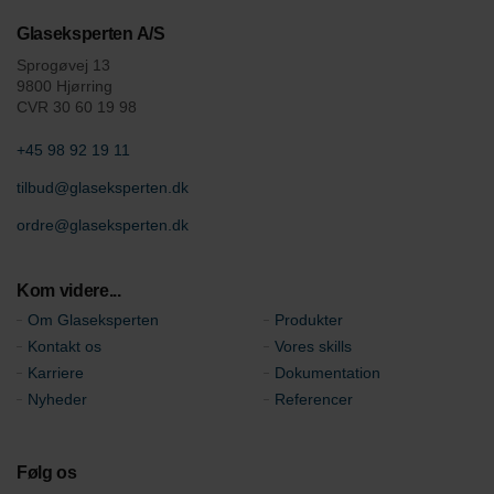
Glaseksperten A/S
Sprogøvej 13
9800 Hjørring
CVR 30 60 19 98
+45 98 92 19 11
tilbud@glaseksperten.dk
ordre@glaseksperten.dk
Kom videre...
Om Glaseksperten
Produkter
Kontakt os
Vores skills
Karriere
Dokumentation
Nyheder
Referencer
Følg os