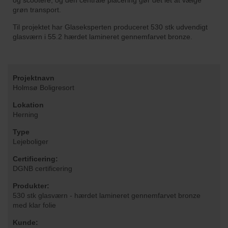
og scootere, og den centrale placering gør det let at vælge
grøn transport.
​Til projektet har Glaseksperten produceret 530 stk udvendigt
glasværn i 55.2 hærdet lamineret gennemfarvet bronze.
Projektnavn
Holmsø Boligresort
Lokation
Herning
Type
Lejeboliger
Certificering:
DGNB certificering
Produkter:
530 stk glasværn - hærdet lamineret gennemfarvet bronze
med klar folie
Kunde: