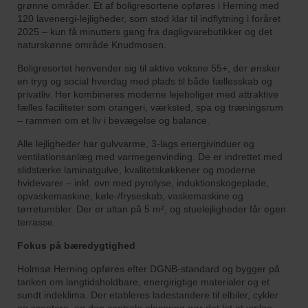
grønne områder. Et af boligresortene opføres i Herning med
120 lavenergi-lejligheder, som stod klar til indflytning i foråret
2025 – kun få minutters gang fra dagligvarebutikker og det
naturskønne område Knudmosen.
Boligresortet henvender sig til aktive voksne 55+, der ønsker
en tryg og social hverdag med plads til både fællesskab og
privatliv. Her kombineres moderne lejeboliger med attraktive
fælles faciliteter som orangeri, værksted, spa og træningsrum
– rammen om et liv i bevægelse og balance.
Alle lejligheder har gulvvarme, 3-lags energivinduer og
ventilationsanlæg med varmegenvinding. De er indrettet med
slidstærke laminatgulve, kvalitetskøkkener og moderne
hvidevarer – inkl. ovn med pyrolyse, induktionskogeplade,
opvaskemaskine, køle-/fryseskab, vaskemaskine og
tørretumbler. Der er altan på 5 m², og stuelejligheder får egen
terrasse.
Fokus på bæredygtighed
Holmsø Herning opføres efter DGNB-standard og bygger på
tanken om langtidsholdbare, energirigtige materialer og et
sundt indeklima. Der etableres ladestandere til elbiler, cykler