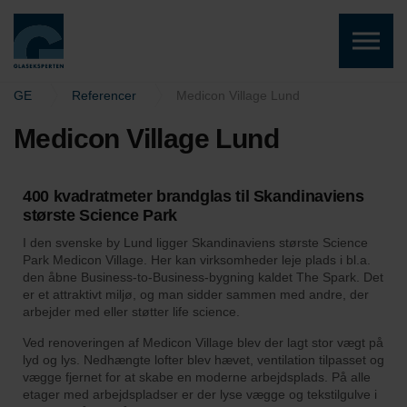
Skip to the content
GE
Referencer
Medicon Village Lund
Medicon Village Lund
400 kvadratmeter brandglas til Skandinaviens
største Science Park
I den svenske by Lund ligger Skandinaviens største Science
Park Medicon Village. Her kan
virksomheder leje plads i bl.a.
den åbne Business-to-Business-bygning kaldet The Spark.
Det
er et attraktivt miljø, og man sidder sammen med andre, der
arbejder med eller støtter life science.
Ved renoveringen af Medicon Village blev der lagt stor vægt på
lyd og lys.
Nedhængte lofter blev hævet, ventilation tilpasset og
vægge fjernet for at skabe en moderne arbejdsplads.
På alle
etager med arbejdspladser er der lyse vægge og tekstilgulve i