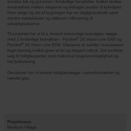
smukke blå og grå toner i forskellige farvefelter, hvilket skaber
ensartethed mellem etagerne og bidrager positivt til lydmiljøet.
Hver etage og del af bygningen har en dagligvarebutik samt
mindre mødelokaler og stillerum i tilknytning til
arbejdspladserne.
Til projektet har vi bl.a. leveret indvendige brandglas vægge
®
med 2 forskellige brandkrav - Pyrobel
25 Vision Line EI60 og
®
Pyrobel
16 Vision Line EI30. Glassene er samlet i transparent
fuget løsning hvilket giver et let og elegant udtryk. Det perfekte
valg til fuldglaspartier med maksimal lysgennemsigtighed og
høj lydisolering.
Derudover har vi leveret fuldglasvægge i varmeforstærket og
hærdet glas.
Projektnavn
Medicon Village