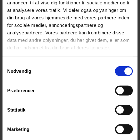
Du kan læse hele artiklen her: Producent spår gyldne tider for
annoncer, til at vise dig funktioner til sociale medier og til
specialruder ...
at analysere vores trafik. Vi deler også oplysninger om
din brug af vores hjemmeside med vores partnere inden
05 jul 2017
for sociale medier, annonceringspartnere og
analysepartnere. Vores partnere kan kombinere disse
data med andre oplysninger, du har givet dem, eller som
Glaseksperten har netop modtaget
de har indsamlet fra din brug af deres tjenester.
Integrationsprisen "Integrationsrådets
påskønnelse" 2017.
Samtykkevalg
"Glaseksperten modtager prisen for vedvarende og uvurderlige
Nødvendig
bidrag i den kommunale integrationsindsats". Derudover har
Glaseksperten ydet en bemæ ...
Præferencer
29 jun 2017
Statistik
Marketing