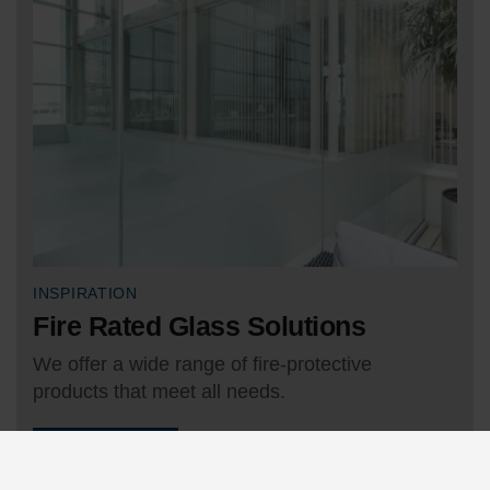
INSPIRATION
Fire Rated Glass Solutions
We offer a wide range of fire-protective
products that meet all needs.
View our cases