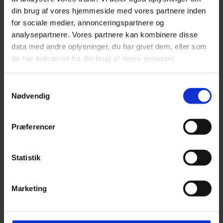
din brug af vores hjemmeside med vores partnere inden
for sociale medier, annonceringspartnere og
analysepartnere. Vores partnere kan kombinere disse
Pilkington Pyrodur®
data med andre oplysninger, du har givet dem, eller som
de har indsamlet fra din brug af deres tjenester.
A clear multi-layered fire-protective glass that provides full
integrity assurance for 30 or 60 minutes.
Samtykkevalg
Read more
Nødvendig
Præferencer
Statistik
Marketing